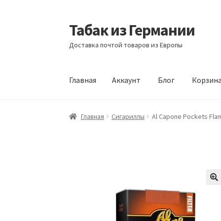
Табак из Германии
Перейти
Перейти
к
к
Доставка почтой товаров из Европы
навигации
содержимому
Главная
Аккаунт
Блог
Корзин
Главная
Аккаунт
Блог
Корзина
Магазин
Офо
Главная
Сигариллы
Al Capone Pockets Flame