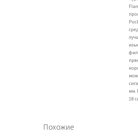
Fla
про
Poc
сре
луч
изы
фил
пря
кор
мож
сига
мм.
18 с
Похожие