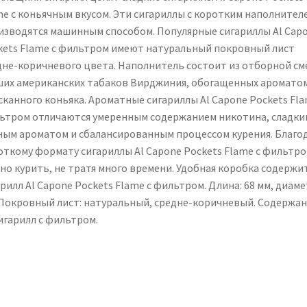
me с коньячным вкусом. Эти сигариллы с коротким наполнител
изводятся машинным способом. Популярные сигариллы Al Cap
kets Flame с фильтром имеют натуральный покровный лист
дне-коричневого цвета. Наполнитель состоит из отборной см
ших американских табаков Вирджиния, обогащенных аромато
сканного коньяка. Ароматные сигариллы Al Capone Pockets Fla
ьтром отличаются умеренным содержанием никотина, сладки
ным ароматом и сбалансированным процессом курения. Благо
откому формату сигариллы Al Capone Pockets Flame с фильтр
но курить, не тратя много времени. Удобная коробка содержит
рилл Al Capone Pockets Flame с фильтром. Длина: 68 мм, диаме
 Покровный лист: натуральный, средне-коричневый. Содержан
игарилл с фильтром.