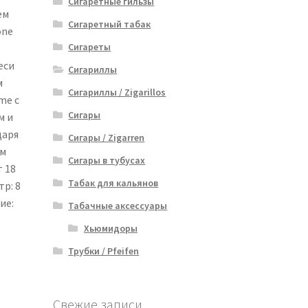
Сигаретные гильзы
ем
Сигаретный табак
one
Сигареты
еси
Сигариллы
м
Сигариллы / Zigarillos
me с
Сигары
м и
даря
Сигары / Zigarren
ом
Сигары в тубусах
 18
Табак для кальянов
тр: 8
ие:
Табачные аксессуары
Хьюмидоры
Трубки / Pfeifen
Свежие записи