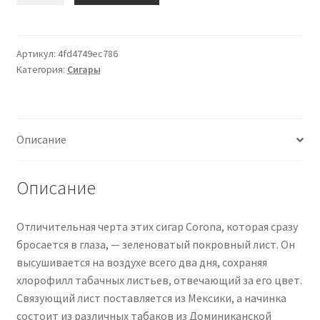
BLANCO
Classic
Candela
Артикул:
4fd4749ec786
Категория:
Сигары
(Corona)
25
Zigarren
Описание
Описание
Отличительная черта этих сигар Corona, которая сразу
бросается в глаза, — зеленоватый покровный лист. Он
высушивается на воздухе всего два дня, сохраняя
хлорофилл табачных листьев, отвечающий за его цвет.
Связующий лист поставляется из Мексики, а начинка
состоит из различных табаков из Доминиканской