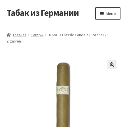
Табак из Германии
Перейти
Перейти
Меню
к
к
навигации
содержимому
Главная
Главная
Сигары
BLANCO Classic Candela (Corona) 25
Zigarren
Аккаунт
Блог
Корзина
Магазин
Оформление заказа
Табак на заказ