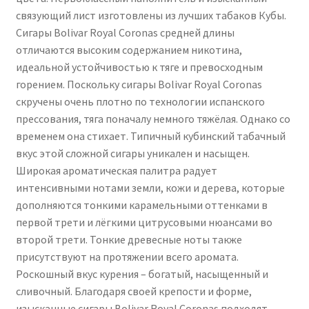
связующий лист изготовлены из лучших табаков Кубы.
Сигары Bolivar Royal Coronas средней длины
отличаются высоким содержанием никотина,
идеальной устойчивостью к тяге и превосходным
горением. Поскольку сигары Bolivar Royal Coronas
скручены очень плотно по технологии испанского
прессования, тяга поначалу немного тяжёлая. Однако со
временем она стихает. Типичный кубинский табачный
вкус этой сложной сигары уникален и насыщен.
Широкая ароматическая палитра радует
интенсивными нотами земли, кожи и дерева, которые
дополняются тонкими карамельными оттенками в
первой трети и лёгкими цитрусовыми нюансами во
второй трети. Тонкие древесные ноты также
присутствуют на протяжении всего аромата.
Роскошный вкус курения – богатый, насыщенный и
сливочный. Благодаря своей крепости и форме,
изысканные сигары Bolivar Royal Coronas подходят