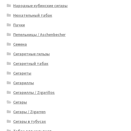
Народные кубинские сигары
Нюхательный табак
Пачки
Пепельницы / Aschenbecher
Семена
Сигаретные гильзы
Сигаретный табак
Сигареты
Сигариллы
Сигариллы / Zigarillos
Сигары
Сигары / Zigarren
Сигары в тубусах
Табак для кальянов