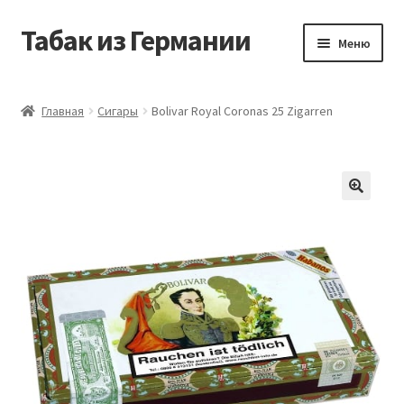
Табак из Германии
Перейти
Перейти
Меню
к
к
навигации
содержимому
Главная
Главная
Сигары
Bolivar Royal Coronas 25 Zigarren
Аккаунт
Блог
Корзина
Магазин
Оформление заказа
Табак на заказ