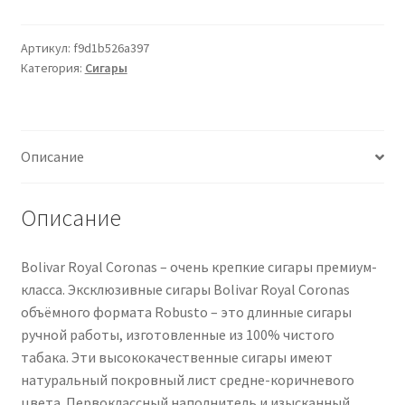
Bolivar
Royal
Coronas
Артикул:
f9d1b526a397
Категория:
Сигары
25
Zigarren
Описание
Описание
Bolivar Royal Coronas – очень крепкие сигары премиум-
класса. Эксклюзивные сигары Bolivar Royal Coronas
объёмного формата Robusto – это длинные сигары
ручной работы, изготовленные из 100% чистого
табака. Эти высококачественные сигары имеют
натуральный покровный лист средне-коричневого
цвета. Первоклассный наполнитель и изысканный