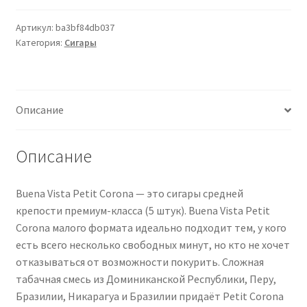
VISTA
Petit
Артикул:
ba3bf84db037
Категория:
Сигары
Corona
5
Zigarren
Описание
Описание
Buena Vista Petit Corona — это сигары средней
крепости премиум-класса (5 штук). Buena Vista Petit
Corona малого формата идеально подходит тем, у кого
есть всего несколько свободных минут, но кто не хочет
отказываться от возможности покурить. Сложная
табачная смесь из Доминиканской Республики, Перу,
Бразилии, Никарагуа и Бразилии придаёт Petit Corona