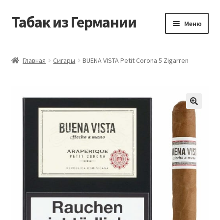
Табак из Германии
Перейти
Перейти
Меню
к
к
навигации
содержимому
Главная
Главная
Сигары
BUENA VISTA Petit Corona 5 Zigarren
Аккаунт
Блог
Корзина
Магазин
Оформление заказа
Табак на заказ