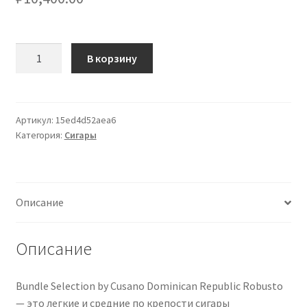
Количество
В корзину
товара
Bundle
Selection
by
Артикул:
15ed4d52aea6
Категория:
Сигары
Cusano
Dominikanische
Republik
Robusto
Описание
16
Zigarren
Описание
Bundle Selection by Cusano Dominican Republic Robusto
— это легкие и средние по крепости сигары