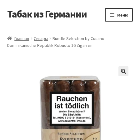
Табак из Германии
Перейти
Перейти
Меню
к
к
навигации
содержимому
Главная
Главная
Сигары
Bundle Selection by Cusano
Dominikanische Republik Robusto 16 Zigarren
Аккаунт
Блог
Корзина
Магазин
Оформление заказа
Табак на заказ