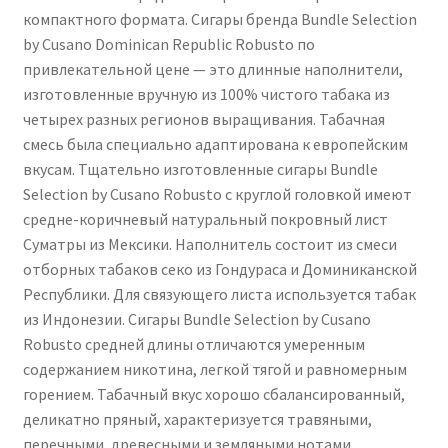
компактного формата. Сигары бренда Bundle Selection
by Cusano Dominican Republic Robusto по
привлекательной цене — это длинные наполнители,
изготовленные вручную из 100% чистого табака из
четырех разных регионов выращивания. Табачная
смесь была специально адаптирована к европейским
вкусам. Тщательно изготовленные сигары Bundle
Selection by Cusano Robusto с круглой головкой имеют
средне-коричневый натуральный покровный лист
Суматры из Мексики. Наполнитель состоит из смеси
отборных табаков секо из Гондураса и Доминиканской
Республики. Для связующего листа используется табак
из Индонезии. Сигары Bundle Selection by Cusano
Robusto средней длины отличаются умеренным
содержанием никотина, легкой тягой и равномерным
горением. Табачный вкус хорошо сбалансированный,
деликатно пряный, характеризуется травяными,
перечными, древесными и земляными нотами.