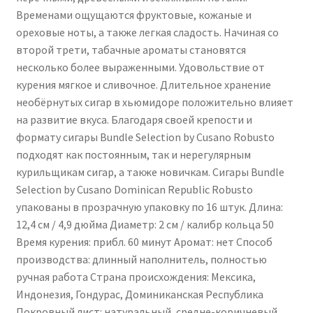
Временами ощущаются фруктовые, кожаные и
ореховые ноты, а также легкая сладость. Начиная со
второй трети, табачные ароматы становятся
несколько более выраженными. Удовольствие от
курения мягкое и сливочное. Длительное хранение
необёрнутых сигар в хьюмидоре положительно влияет
на развитие вкуса. Благодаря своей крепости и
формату сигары Bundle Selection by Cusano Robusto
подходят как постоянным, так и нерегулярным
курильщикам сигар, а также новичкам. Сигары Bundle
Selection by Cusano Dominican Republic Robusto
упакованы в прозрачную упаковку по 16 штук. Длина:
12,4 см / 4,9 дюйма Диаметр: 2 см / калибр кольца 50
Время курения: прибл. 60 минут Аромат: нет Способ
производства: длинный наполнитель, полностью
ручная работа Страна происхождения: Мексика,
Индонезия, Гондурас, Доминиканская Республика
Покровный лист: натуральный, средне-коричневый,