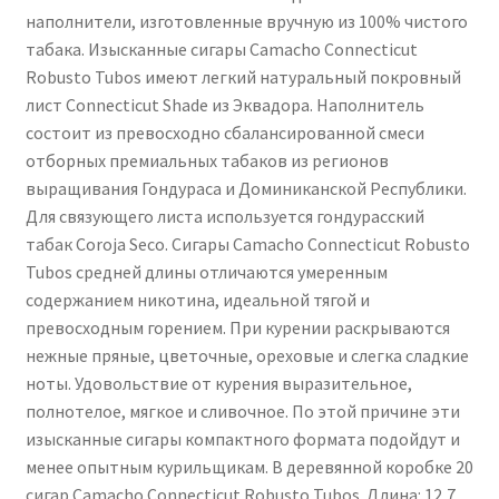
наполнители, изготовленные вручную из 100% чистого
табака. Изысканные сигары Camacho Connecticut
Robusto Tubos имеют легкий натуральный покровный
лист Connecticut Shade из Эквадора. Наполнитель
состоит из превосходно сбалансированной смеси
отборных премиальных табаков из регионов
выращивания Гондураса и Доминиканской Республики.
Для связующего листа используется гондурасский
табак Coroja Seco. Сигары Camacho Connecticut Robusto
Tubos средней длины отличаются умеренным
содержанием никотина, идеальной тягой и
превосходным горением. При курении раскрываются
нежные пряные, цветочные, ореховые и слегка сладкие
ноты. Удовольствие от курения выразительное,
полнотелое, мягкое и сливочное. По этой причине эти
изысканные сигары компактного формата подойдут и
менее опытным курильщикам. В деревянной коробке 20
сигар Camacho Connecticut Robusto Tubos. Длина: 12,7