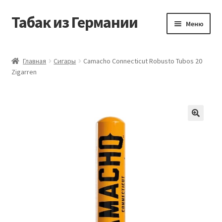
Табак из Германии
Перейти
Перейти
Меню
к
к
навигации
содержимому
Главная
Главная
Сигары
Camacho Connecticut Robusto Tubos 20
Zigarren
Аккаунт
Блог
Корзина
Магазин
Оформление заказа
Табак на заказ