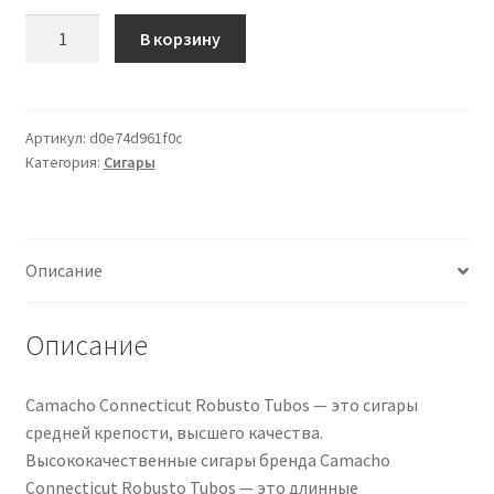
Количество
В корзину
товара
Camacho
Connecticut
Robusto
Артикул:
d0e74d961f0c
Категория:
Сигары
Tubos
20
Zigarren
Описание
Описание
Camacho Connecticut Robusto Tubos — это сигары
средней крепости, высшего качества.
Высококачественные сигары бренда Camacho
Connecticut Robusto Tubos — это длинные