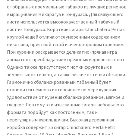
отобранных премиальных табаков из лучших регионов
выращивания Никарагуа и Гондураса. Для связующего
листа используется высококачественный табачный
лист из Гондураса. Короткие сигары Chinchalero Perla с
круглой чашей отличаются умеренным содержанием
никотина, приятной тягой и очень хорошим горением.
При курении раскрывается деликатно-пряная игра
ароматов с преобладанием ореховых и древесных нот.
Однако также присутствуют нотки фруктовых и
землистых оттенков, а также лёгкие оттенки обжарки.
Гармонично сбалансированный табачный букет
становится немного интенсивнее по мере курения.
Удовольствие от курения сбалансированное, мягкое и
гладкое. Поэтому эти изысканные сигары небольшого
формата подойдут как постоянным, так и
нерегулярным курильщикам. Высокая деревянная
коробка содержит 25 сигар Chinchalero Perla Petit
Corona. Длина: 10,2 см / 4 дюйма. Диаметр: 1,5 см /