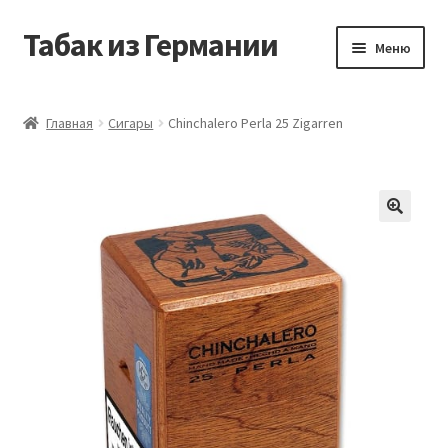
Табак из Германии
Перейти
Перейти
Меню
к
к
навигации
содержимому
Главная
Главная
Сигары
Chinchalero Perla 25 Zigarren
Аккаунт
Блог
Корзина
Магазин
Оформление заказа
Табак на заказ