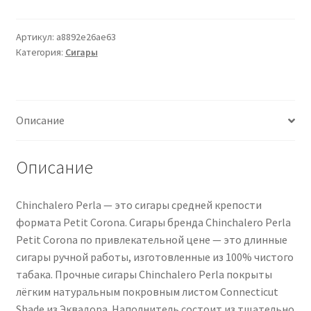
Chinchalero
Perla
25
Артикул:
a8892e26ae63
Категория:
Сигары
Zigarren
Описание
Описание
Chinchalero Perla — это сигары средней крепости
формата Petit Corona. Сигары бренда Chinchalero Perla
Petit Corona по привлекательной цене — это длинные
сигары ручной работы, изготовленные из 100% чистого
табака. Прочные сигары Chinchalero Perla покрыты
лёгким натуральным покровным листом Connecticut
Shade из Эквадора. Наполнитель состоит из тщательно