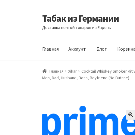
Табак из Германии
Перейти
Перейти
к
к
Доставка почтой товаров из Европы
навигации
содержимому
Главная
Аккаунт
Блог
Корзин
Главная
Аккаунт
Блог
Корзина
Магазин
Офо
Главная
Xikar
Cocktail Whiskey Smoker Kit w
Men, Dad, Husband, Boss, Boyfriend (No Butane)