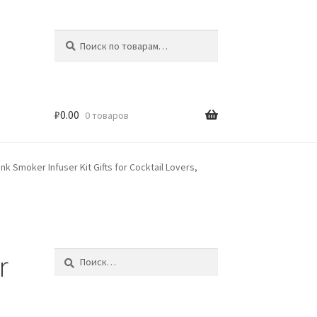
Искать:
Поиск
₽
0.00
0 товаров
 Smoker Infuser Kit Gifts for Cocktail Lovers,
r
Найти: