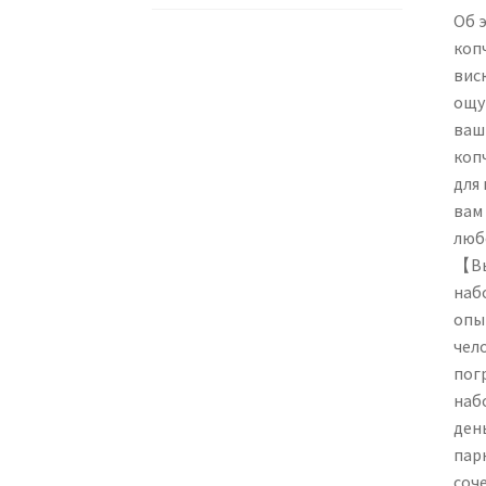
Об 
коп
вис
ощу
ваш
коп
для
вам
люб
【Вы
наб
опы
чел
пог
наб
ден
пар
соч