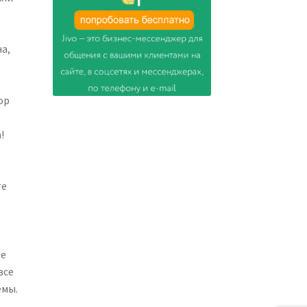
а,
ор
!
те
ое
все
емы.