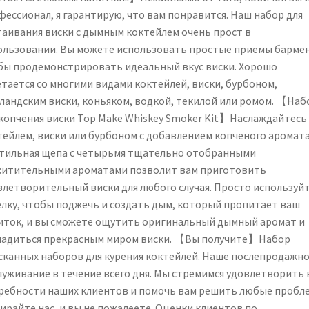
Boyfriend
фессионал, я гарантирую, что вам понравится. Наш набор для
(No
таивания виски с дымным коктейлем очень прост в
Butane)
ользовании. Вы можете использовать простые приемы бармен
бы продемонстрировать идеальный вкус виски. Хорошо
етается со многими видами коктейлей, виски, бурбоном,
ландским виски, коньяком, водкой, текилой или ромом. 【Наб
 копчения виски Top Make Whiskey Smoker Kit】Наслаждайтесь
тейлем, виски или бурбоном с добавлением копченого аромата
тильная щепа с четырьмя тщательно отобранными
хитительными ароматами позволит вам приготовить
влетворительный виски для любого случая. Просто используй
елку, чтобы поджечь и создать дым, который пропитает ваш
иток, и вы сможете ощутить оригинальный дымный аромат и
ладиться прекрасным миром виски. 【Вы получите】Набор
сканных наборов для курения коктейлей. Наше послепродажн
луживание в течение всего дня. Мы стремимся удовлетворить 
ребности наших клиентов и помочь вам решить любые пробл
ирайте нас, и вы не пожалеете. Оценки клиентов по