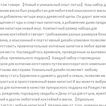
with
этом товаре 【Новый и уникальный опыт питья】Наш набор д
4
чения виски был разработан для любителей изысканного виски
Flavored
ки добавлены четыре вкуса древесной щепы. Он дарит вам но
Smoking
щения от еды и спиртных напитков, а добавление дыма прида
Wood
им напиткам новый вкус. Компактный размер набора для
Chips,
чения коктейлей отвечает требованиям разных размеров бок
Drink
 вина, а изысканный и портативный дизайн упаковки позволяе
Smoker
 готовить привлекательные копчёные напитки в любое время 
Infuser
ом месте. Наслаждайтесь временем, проведенным за выпивко
Kit
бор премиального подарка】Каждый набор старомодных
Gifts
оров для копчения изготовлен путём многократного измельче
for
тными мастерами. Уникальный дизайн позволяет любому
Cocktail
овеку стать барменом и удивлять друзей и семью, позволяя им
Lovers,
рузиться в приготовленный вами напиток! И вы можете выбр
Men,
ор для копчения в качестве прекрасного подарка на Рождество
Dad,
ь рождения, годовщину свадьбы и День отца для отцов, мужей
Husband,
ней и других любителей коктейлей и виски. 【Идеально
Boss,
етается с любым напитком】Независимо от того, новичок вы 