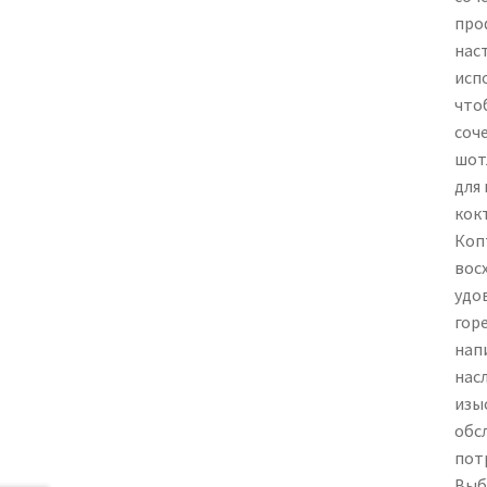
про
нас
исп
что
соч
шот
для
кок
Коп
вос
удо
гор
нап
нас
изы
обс
пот
Выб