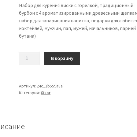
Набор для курения виски с горелкой, традиционный
бурбон с 4 ароматизированными древесными щепкам
набор для заваривания напитка, подарки для любите
коктейлей, мужчин, пап, мужей, начальников, парней 
бутана)
Количество
В корзину
товара
Cocktail
Whiskey
Smoker
Артикул:
24c11b559a8a
Категория:
Xikar
Kit
with
Torch,
Old
Fashioned
исание
Bourbon