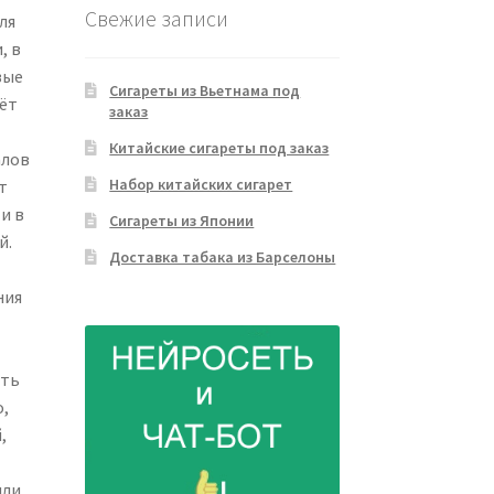
Свежие записи
ля
, в
вые
Сигареты из Вьетнама под
ёт
заказ
Китайские сигареты под заказ
алов
Набор китайских сигарет
т
и в
Сигареты из Японии
й.
Доставка табака из Барселоны
ния
ать
,
,
или