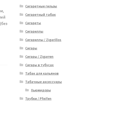
Сигаретные гильзы
и,
Сигаретный табак
лей
Сигареты
(без
Сигариллы
Сигариллы / Zigarillos
Сигары
Сигары / Zigarren
Сигары в тубусах
Табак для кальянов
Табачные аксессуары
Хьюмидоры
Трубки / Pfeifen