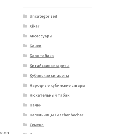
Uncategorized
Xikar
Аксессуары
Банки
Блок табака
Китайские сигареты
Кубинские сигареты
Народные кубинские сигары
Нюхательный табак
Пачки
Пепельницы / Aschenbecher
Семена
mann