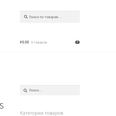
Искать:
Поиск
₽
0.00
0 товаров
i
Найти:
s
Категории товаров