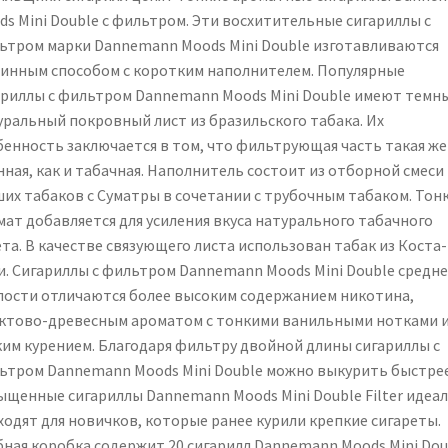
ds Mini Double с фильтром. Эти восхитительные сигариллы с
ьтром марки Dannemann Moods Mini Double изготавливаются
инным способом с коротким наполнителем. Популярные
ариллы с фильтром Dannemann Moods Mini Double имеют темн
уральный покровный лист из бразильского табака. Их
бенность заключается в том, что фильтрующая часть такая же
нная, как и табачная. Наполнитель состоит из отборной смеси
ших табаков с Суматры в сочетании с трубочным табаком. Тон
мат добавляется для усиления вкуса натурального табачного
та. В качестве связующего листа использован табак из Коста-
и. Сигариллы с фильтром Dannemann Moods Mini Double средн
пости отличаются более высоким содержанием никотина,
ктово-древесным ароматом с тонкими ванильными нотками 
ким курением. Благодаря фильтру двойной длины сигариллы с
ьтром Dannemann Moods Mini Double можно выкурить быстрее
ыщенные сигариллы Dannemann Moods Mini Double Filter идеа
ходят для новичков, которые ранее курили крепкие сигареты.
бная коробка содержит 20 сигарилл Dannemann Moods Mini Dou