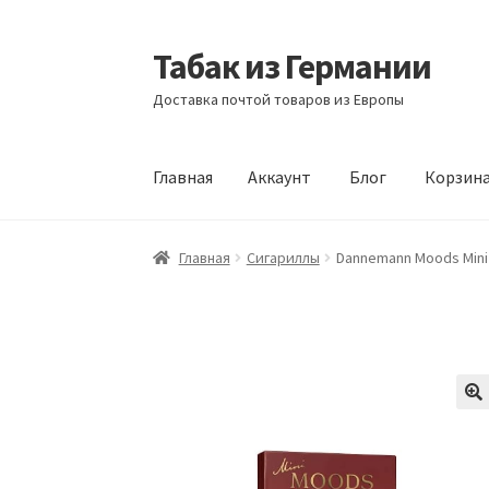
Табак из Германии
Перейти
Перейти
к
к
Доставка почтой товаров из Европы
навигации
содержимому
Главная
Аккаунт
Блог
Корзин
Главная
Аккаунт
Блог
Корзина
Магазин
Офо
Главная
Сигариллы
Dannemann Moods Mini D