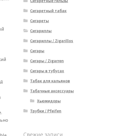
Сигаретные гильзы
Сигаретный табак
Сигареты
ый
Сигариллы
Сигариллы / Zigarillos
Сигары
кий
Сигары / Zigarren
Сигары в тубусах
Табак для кальянов
ей
Табачные аксессуары
и
Хьюмидоры
Трубки / Pfeifen
.
льно
Свежие записи
ble