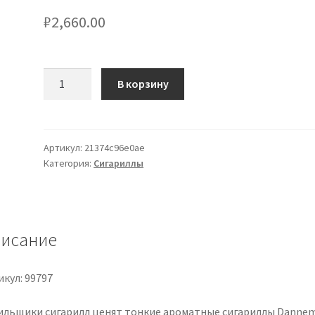
₽
2,660.00
Количество
В корзину
товара
Dannemann
Moods
Mini
Артикул:
21374c96e0ae
Категория:
Сигариллы
Double
Filter
20
Zigarillos
исание
кул: 99797
ильщики сигарилл ценят тонкие ароматные сигариллы Danne