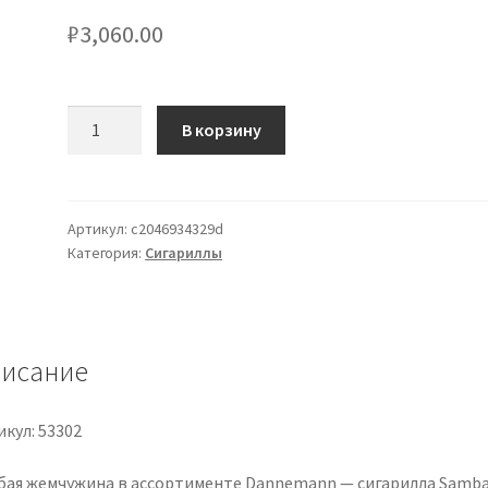
₽
3,060.00
Количество
В корзину
товара
DANNEMANN
Samba
20
Артикул:
c2046934329d
Категория:
Сигариллы
Zigarillos
исание
кул: 53302
бая жемчужина в ассортименте Dannemann — сигарилла Samba