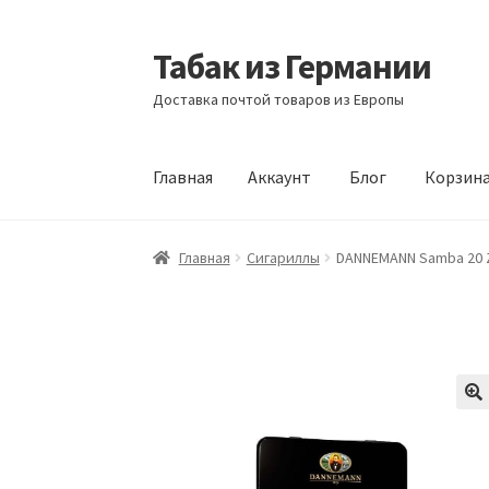
Табак из Германии
Перейти
Перейти
к
к
Доставка почтой товаров из Европы
навигации
содержимому
Главная
Аккаунт
Блог
Корзин
Главная
Аккаунт
Блог
Корзина
Магазин
Офо
Главная
Сигариллы
DANNEMANN Samba 20 Zi