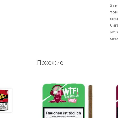
Эти
тон
свя
Сиг
мет
све
Похожие