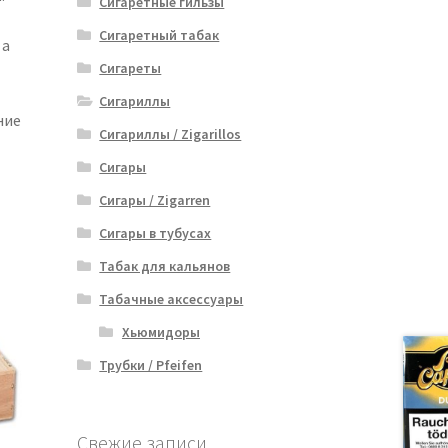
Сигаретные гильзы
Сигаретный табак
 а
Сигареты
Сигариллы
ние
Сигариллы / Zigarillos
Сигары
Сигары / Zigarren
Сигары в тубусах
Табак для кальянов
Табачные аксессуары
Хьюмидоры
Трубки / Pfeifen
Свежие записи