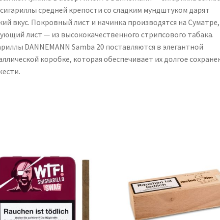
 сигариллы средней крепости со сладким мундштуком дарят
кий вкус. Покровный лист и начинка производятся на Суматре,
зующий лист — из высококачественного стрипсового табака.
ариллы DANNEMANN Samba 20 поставляются в элегантной
аллической коробке, которая обеспечивает их долгое сохране
жести.