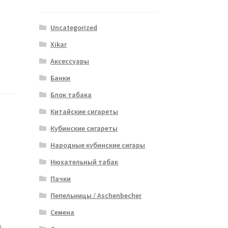
Uncategorized
Xikar
Аксессуары
Банки
Блок табака
Китайские сигареты
Кубинские сигареты
Народные кубинские сигары
Нюхательный табак
Пачки
Пепельницы / Aschenbecher
Семена
.