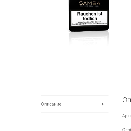
Оп
Описание
Арти
Осо