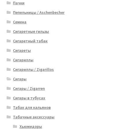
Пачки
Пепельницы / Aschenbecher
Семена
Сигаретные гильзы
Сигаретный табак
Сигареты
Сигариллы
Сигариллы / Zigarillos
Сигары
Сигары / Zigarren
Сигары в тубусах
Табак для кальянов
Табачные аксессуары
Хьюмидоры