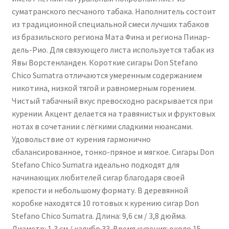
суматранского песчаного табака. Наполнитель состоит
из традиционной специальной смеси лучших табаков
из бразильского региона Мата Фина и региона Пинар-
дель-Рио. Для связующего листа используется табак из
Явы Ворстенланден. Короткие сигары Don Stefano
Chico Sumatra отличаются умеренным содержанием
никотина, низкой тягой и равномерным горением.
Чистый табачный вкус превосходно раскрывается при
курении. Акцент делается на травянистых и фруктовых
нотах в сочетании с лёгкими сладкими нюансами.
Удовольствие от курения гармонично
сбалансированное, тонко-пряное и мягкое. Сигары Don
Stefano Chico Sumatra идеально подходят для
начинающих любителей сигар благодаря своей
крепости и небольшому формату. В деревянной
коробке находятся 10 готовых к курению сигар Don
Stefano Chico Sumatra. Длина: 9,6 см / 3,8 дюйма.
Диаметр: 1,3 см / калибр 33. Время курения: около 15