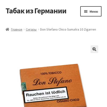
Табак из Германии
Перейти
Перейти
Меню
к
к
навигации
содержимому
Главная
Главная
Сигары
Don Stefano Chico Sumatra 10 Zigarren
Аккаунт
Блог
Корзина
Магазин
Оформление заказа
Табак на заказ