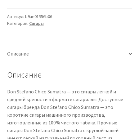
Don
Stefano
Chico
Артикул:
b9ae01556b06
Категория:
Сигары
Sumatra
10
Zigarren
Описание
Описание
Don Stefano Chico Sumatra — это сигары лёгкой и
средней крепости в формате сигариллы. Доступные
сигары бренда Don Stefano Chico Sumatra — это
короткие сигары машинного производства,
изготовленные из 100% чистого табака. Прочные
сигары Don Stefano Chico Sumatra с круглой чашей
имеют лёгкий натуральный покровный лист из