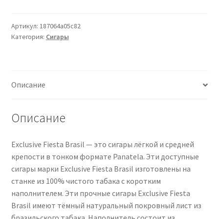
Exclusive
Fiesta
Brasil
Артикул:
187064a05c82
Категория:
Сигары
20
Zigarren
Описание
Описание
Exclusive Fiesta Brasil — это сигары лёгкой и средней
крепости в тонком формате Panatela. Эти доступные
сигары марки Exclusive Fiesta Brasil изготовлены на
станке из 100% чистого табака с коротким
наполнителем. Эти прочные сигары Exclusive Fiesta
Brasil имеют тёмный натуральный покровный лист из
бразильского табака. Наполнитель состоит из