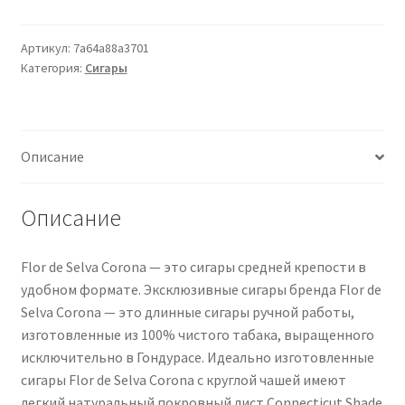
Flor
de
Selva
Артикул:
7a64a88a3701
Категория:
Сигары
Corona
25
Zigarren
Описание
Описание
Flor de Selva Corona — это сигары средней крепости в
удобном формате. Эксклюзивные сигары бренда Flor de
Selva Corona — это длинные сигары ручной работы,
изготовленные из 100% чистого табака, выращенного
исключительно в Гондурасе. Идеально изготовленные
сигары Flor de Selva Corona с круглой чашей имеют
легкий натуральный покровный лист Connecticut Shade