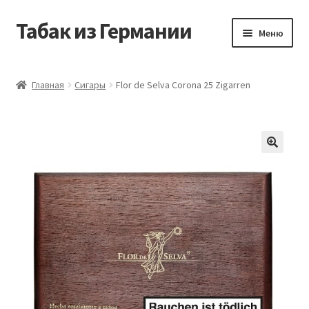
Табак из Германии
Перейти
Перейти
Меню
к
к
навигации
содержимому
Главная
Главная
Сигары
Flor de Selva Corona 25 Zigarren
Аккаунт
Блог
Корзина
Магазин
Оформление заказа
Табак на заказ