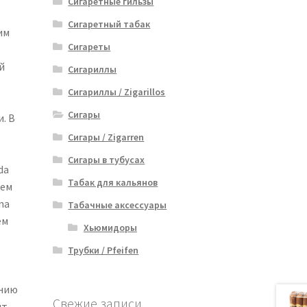
Сигаретные гильзы
Сигаретный табак
им
Сигареты
й
Сигариллы
Сигариллы / Zigarillos
Сигары
. В
Сигары / Zigarren
Сигары в тубусах
da
Табак для кальянов
ием
na
Табачные аксессуары
ем
Хьюмидоры
Трубки / Pfeifen
анию
Свежие записи
ят