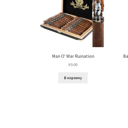
Man O’ War Ruination
Ba
₽
0.00
В корзину