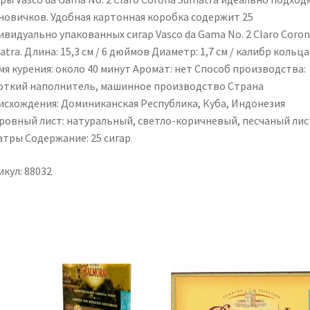
 новичков. Удобная картонная коробка содержит 25
видуально упакованных сигар Vasco da Gama No. 2 Claro Coron
tra. Длина: 15,3 см / 6 дюймов Диаметр: 1,7 см / калибр кольца
мя курения: около 40 минут Аромат: нет Способ производства:
откий наполнитель, машинное производство Страна
исхождения: Доминиканская Республика, Куба, Индонезия
ровный лист: натуральный, светло-коричневый, песчаный лис
атры Содержание: 25 сигар
кул: 88032