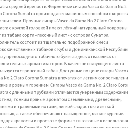
atra средней крепости. Фирменные сигары Vasco da Gama No.2
ro Corona Sumatra производятся машинным способом с коротк
олнителем. Прочные сигары Vasco da Gama No.2 Claro Corona
atra с круглой головкой имеют лёгкий натуральный покровны
 из табака сорта «песочный лист» с острова Суматра.
олнитель состоит из тщательно подобранной смеси
ококачественных табаков с Кубы и Доминиканской Республики
ьзу превосходного табачного букета здесь отказались от
олнительных ароматизаторов. В качестве связующего листа
ользуется стрипсовый табак. Доступные по цене сигары Vasco 
a No.2 Claro Corona Sumatra впечатляют лёгким сопротивлен
жке и ровным горением. Сигары Vasco da Gama No. 2 Claro Coro
atra с длинными трубками отличаются умеренным содержани
отина, тонким пряным ароматом с земляными, древесными,
аными и травяными нотами, легкой сладостью и лёгкой
ностью, а также обеспечивают насыщенное, мягкое курение.
годаря крепости и простоте формы эти готовые к использов
ры Vasco da Gama No. 2 Claro Corona Sumatra идеально подход