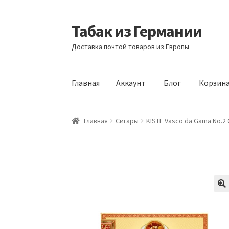
Табак из Германии
Перейти
Перейти
к
к
Доставка почтой товаров из Европы
навигации
содержимому
Главная
Аккаунт
Блог
Корзин
Главная
Аккаунт
Блог
Корзина
Магазин
Офо
Главная
Сигары
KISTE Vasco da Gama No.2 