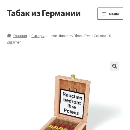
Табак из Германии
Перейти
Перейти
Меню
к
к
навигации
содержимому
Главная
Главная
Сигары
León Jimenes Blond Petit Corona 10
Zigarren
Аккаунт
Блог
Корзина
Магазин
Оформление заказа
Табак на заказ