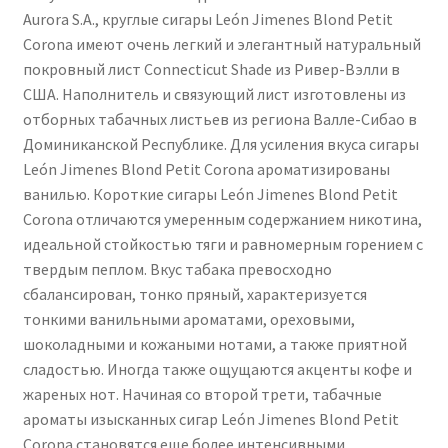
Aurora S.A., круглые сигары León Jimenes Blond Petit
Corona имеют очень легкий и элегантный натуральный
покровный лист Connecticut Shade из Ривер-Вэлли в
США. Наполнитель и связующий лист изготовлены из
отборных табачных листьев из региона Валле-Сибао в
Доминиканской Республике. Для усиления вкуса сигары
León Jimenes Blond Petit Corona ароматизированы
ванилью. Короткие сигары León Jimenes Blond Petit
Corona отличаются умеренным содержанием никотина,
идеальной стойкостью тяги и равномерным горением с
твердым пеплом. Вкус табака превосходно
сбалансирован, тонко пряный, характеризуется
тонкими ванильными ароматами, ореховыми,
шоколадными и кожаными нотами, а также приятной
сладостью. Иногда также ощущаются акценты кофе и
жареных нот. Начиная со второй трети, табачные
ароматы изысканных сигар León Jimenes Blond Petit
Corona становятся еще более интенсивными.