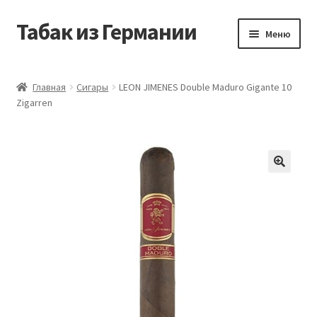
Табак из Германии
Перейти
Перейти
Меню
к
к
навигации
содержимому
Главная
Главная
Сигары
LEON JIMENES Double Maduro Gigante 10
Zigarren
Аккаунт
Блог
Корзина
Магазин
Оформление заказа
Табак на заказ