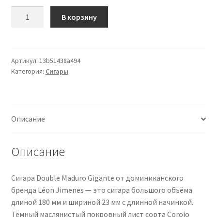
Количество
В корзину
товара
LEON
JIMENES
Double
Артикул:
13b51438a494
Категория:
Сигары
Maduro
Gigante
10
Zigarren
Описание
Описание
Сигара Double Maduro Gigante от доминиканского
бренда Léon Jimenes — это сигара большого объёма
длиной 180 мм и шириной 23 мм с длинной начинкой.
Тёмный маслянистый покровный лист сорта Corojo