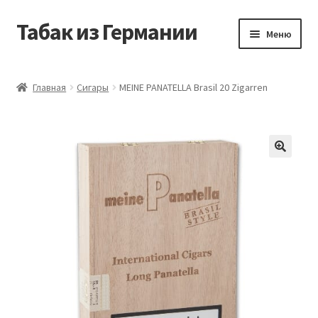
Табак из Германии
Перейти
Перейти
Меню
к
к
навигации
содержимому
Главная
Главная
Сигары
MEINE PANATELLA Brasil 20 Zigarren
Аккаунт
Блог
Корзина
Магазин
Оформление заказа
Табак на заказ