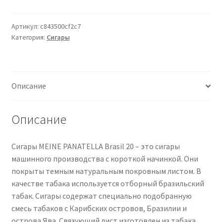
MEINE
PANATELLA
Brasil
Артикул:
c843500cf2c7
Категория:
Сигары
20
Zigarren
Описание
Описание
Сигары MEINE PANATELLA Brasil 20 – это сигары
машинного производства с короткой начинкой. Они
покрыты темным натуральным покровным листом. В
качестве табака используется отборный бразильский
табак. Сигары содержат специально подобранную
смесь табаков с Карибских островов, Бразилии и
острова Ява. Связующий лист изготовлен из табака