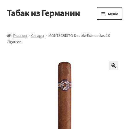
Табак из Германии
Перейти
Перейти
Меню
к
к
навигации
содержимому
Главная
Главная
Сигары
MONTECRISTO Double Edmundos 10
Zigarren
Аккаунт
Блог
Корзина
Магазин
Оформление заказа
Табак на заказ