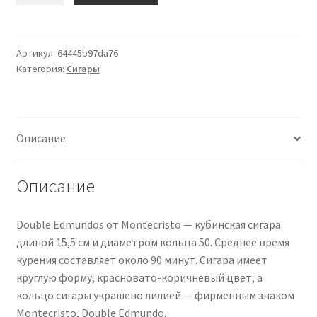
MONTECRISTO
Double
Edmundos
Артикул:
64445b97da76
Категория:
Сигары
10
Zigarren
Описание
Описание
Double Edmundos от Montecristo — кубинская сигара
длиной 15,5 см и диаметром кольца 50. Среднее время
курения составляет около 90 минут. Сигара имеет
круглую форму, красновато-коричневый цвет, а
кольцо сигары украшено лилией — фирменным знаком
Montecristo, Double Edmundo.