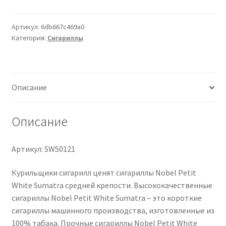
Nobel
Petit
White
Артикул:
6db667c469a0
Категория:
Сигариллы
Sumatra
20
Zigarillos
Описание
Описание
Артикул: SW50121
Курильщики сигарилл ценят сигариллы Nobel Petit
White Sumatra средней крепости. Высококачественные
сигариллы Nobel Petit White Sumatra – это короткие
сигариллы машинного производства, изготовленные из
100% табака. Прочные сигариллы Nobel Petit White