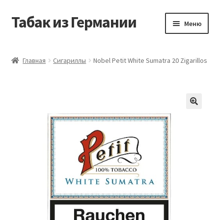
Табак из Германии
Перейти
Перейти
Меню
к
к
навигации
содержимому
Главная
Главная
Сигариллы
Nobel Petit White Sumatra 20 Zigarillos
Аккаунт
Блог
Корзина
Магазин
Оформление заказа
Табак на заказ