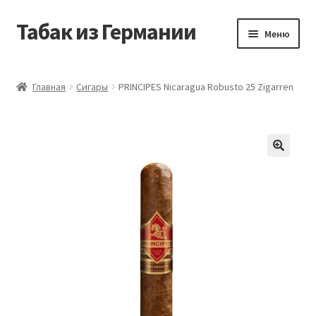
Табак из Германии
Перейти
Перейти
Меню
к
к
навигации
содержимому
Главная
Главная
Сигары
PRINCIPES Nicaragua Robusto 25 Zigarren
Аккаунт
Блог
Корзина
Магазин
Оформление заказа
Табак на заказ