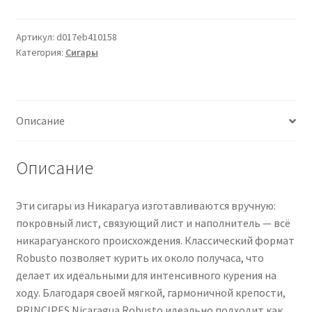
PRINCIPES
Nicaragua
Robusto
Артикул:
d017eb410158
Категория:
Сигары
25
Zigarren
Описание
Описание
Эти сигары из Никарагуа изготавливаются вручную:
покровный лист, связующий лист и наполнитель — всё
никарагуанского происхождения. Классический формат
Robusto позволяет курить их около получаса, что
делает их идеальными для интенсивного курения на
ходу. Благодаря своей мягкой, гармоничной крепости,
PRINCIPES Nicaragua Robusto идеально подходит как