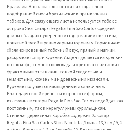
Бразилии. Наполнитель состоит из тщательно
подобранной смеси бразильских и премиальных
табаков. Для связующего листа используется табак с
острова Ява. Сигары Regalia Fina Sao Carlos средней
длины обладают умеренным содержанием никотина,
приятной тягой и равномерным горением. Гармонично
сбалансированный табачный вкус, пряный и мягкий,
раскрывается при курении. Акцент делается на крепких
нотах кофе, темного шоколада и орехов в сочетании с
фруктовыми оттенками, тонкой сладостью и
землистыми, кожаными и древесными нюансами.
Курение получается насыщенным и сливочным.
Благодаря своей крепости и простоте формы,
изысканные сигары Regalia Fina Sao Carlos подойдут как
постоянным, так и нерегулярным курильщикам.
Стильная деревянная коробка содержит 25 сигар
Regalia Fina Sao Carlos Slim Panetela. Длина: 13,7 см / 5,4
дюйма. Диаметр: 1,3 см / калибр 33. Время курения: