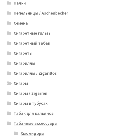
Пачки
Пепельницы / Aschenbecher
Семена
Сигаретные гильзы
Сигаретный табак
Сигареты
Сигариллы
Сигариллы / Zigarillos
Сигары
Сигары / Zigarren
Сигары в тубусах
Табак для кальянов
Табачные аксессуары
Хьюмидоры