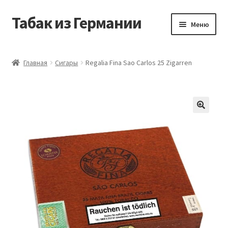
Табак из Германии
Перейти
Перейти
Меню
к
к
навигации
содержимому
Главная
Главная
Сигары
Regalia Fina Sao Carlos 25 Zigarren
Аккаунт
Блог
Корзина
Магазин
Оформление заказа
Табак на заказ