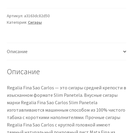
Regalia
Fina
Sao
Артикул:
a3163dc82d50
Категория:
Сигары
Carlos
25
Zigarren
Описание
Описание
Regalia Fina Sao Carlos — это сигары средней крепости в
изысканном формате Slim Panetela. Вкусные сигары
марки Regalia Fina Sao Carlos Slim Panetela
изготавливаются машинным способом из 100% чистого
табака с короткими наполнителями. Прочные сигары
Regalia Fina Sao Carlos с круглой головкой имеют
темный натуральный покровный лист Mata Fina из