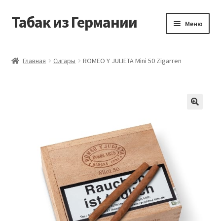
Табак из Германии
Перейти
Перейти
Меню
к
к
навигации
содержимому
Главная
Главная
Сигары
ROMEO Y JULIETA Mini 50 Zigarren
Аккаунт
Блог
Корзина
Магазин
Оформление заказа
Табак на заказ