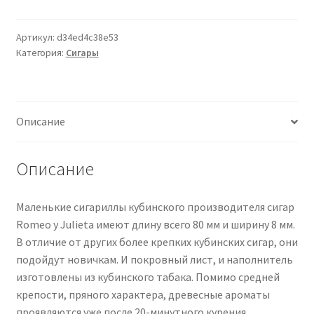
ROMEO
Y
JULIETA
Артикул:
d34ed4c38e53
Категория:
Сигары
Mini
50
Zigarren
Описание
Описание
Маленькие сигариллы кубинского производителя сигар
Romeo y Julieta имеют длину всего 80 мм и ширину 8 мм.
В отличие от других более крепких кубинских сигар, они
подойдут новичкам. И покровный лист, и наполнитель
изготовлены из кубинского табака. Помимо средней
крепости, пряного характера, древесные ароматы
проявляются уже после 20-минутного курения.