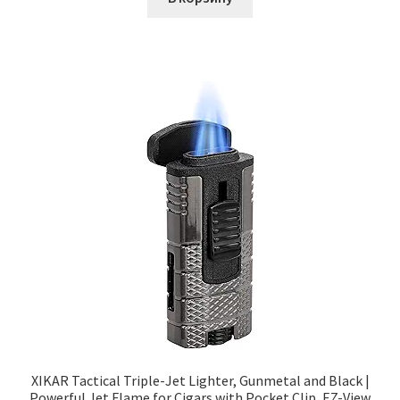
XIKAR Tactical Triple-Jet Lighter, Gunmetal and Black |
Powerful Jet Flame for Cigars with Pocket Clip, EZ-View