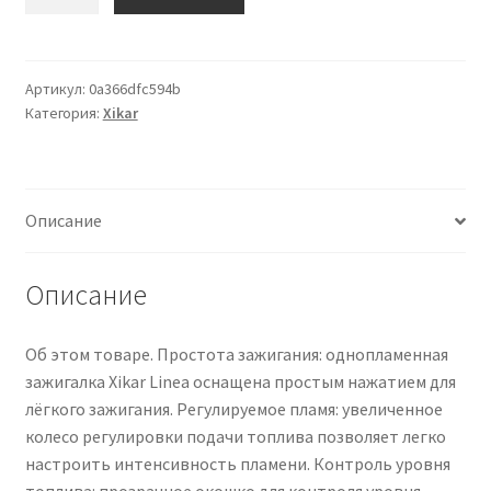
товара
Xikar
Linea
Torch
Артикул:
0a366dfc594b
Категория:
Xikar
Lighter
Описание
Описание
Об этом товаре. Простота зажигания: однопламенная
зажигалка Xikar Linea оснащена простым нажатием для
лёгкого зажигания. Регулируемое пламя: увеличенное
колесо регулировки подачи топлива позволяет легко
настроить интенсивность пламени. Контроль уровня
топлива: прозрачное окошко для контроля уровня