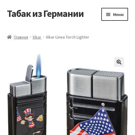
Табак из Германии
Перейти
Перейти
Меню
к
к
навигации
содержимому
Главная
Главная
Xikar
Xikar Linea Torch Lighter
Аккаунт
Блог
Корзина
Магазин
Оформление заказа
Табак на заказ