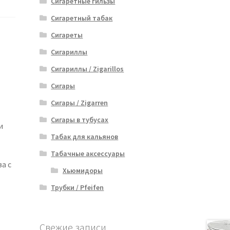
Сигаретные гильзы
Сигаретный табак
Сигареты
Сигариллы
Сигариллы / Zigarillos
Сигары
Сигары / Zigarren
Сигары в тубусах
и
Табак для кальянов
Табачные аксессуары
а с
Хьюмидоры
Трубки / Pfeifen
Свежие записи