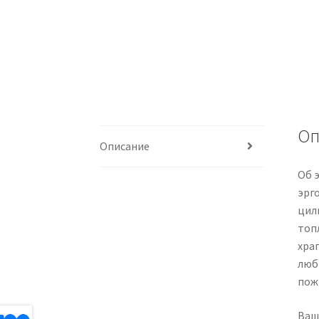
Оп
Описание
Об 
эрг
цил
топ
хра
люб
пож
Ваш