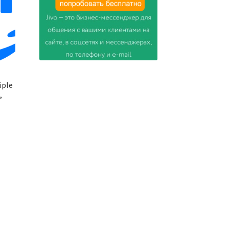
iple
,