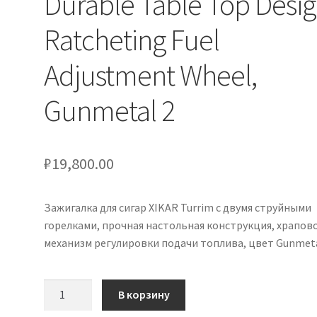
Durable Table Top Desig
Ratcheting Fuel
Adjustment Wheel,
Gunmetal 2
₽
19,800.00
Зажигалка для сигар XIKAR Turrim с двумя струйными
горелками, прочная настольная конструкция, храпов
механизм регулировки подачи топлива, цвет Gunmeta
Количество
В корзину
товара