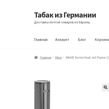
Табак из Германии
Перейти
Перейти
к
к
Доставка почтой товаров из Европы
навигации
содержимому
Главная
Аккаунт
Блог
Корзин
Главная
Аккаунт
Блог
Корзина
Магазин
Офо
Главная
Xikar
XIKAR Turrim Dual Jet Flame C