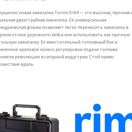
ершенно новая зажигалка Turrim 5×64 — это высокая, прочная 
кальная двухструйная зажигалка. Её универсальная
индрическая форма позволяет легко переносить зажигалку в
арном отсеке дорожного кейса или использовать как прочную
тольную зажигалку. Её вместительный топливный бак и
личенное храповое колесо регулировки подачи топлива
извели революцию в сигарной индустрии. Стой прямо.
ешествие вдаль.