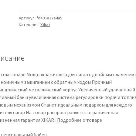
XIKAR
Turrim
Dual
Артикул:
fd405e37e4a5
Категория:
Xikar
Jet
Flame
Cigar
Lighter,
Durable
исание
Table
Top
этом товаре Мощная зажигалка для сигар с двойным пламенем 
Design,
ономичным зажиганием с обратным ходом Прочный
Ratcheting
индрический металлический корпус Увеличенный удлиненный
Fuel
ливный бак и увеличенная система регулировки подачи топлив
Adjustment
повым механизмом Станет идеальным подарком для каждого
Wheel,
ителя сигар На товар распространяется ограниченная
Gunmetal
изненная гарантия XIKAR › Подробнее о товаре
2
 персональный байер.