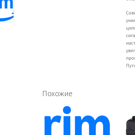
Сов
уни
цил
сиг
нас
уве
про
Пут
Похожие