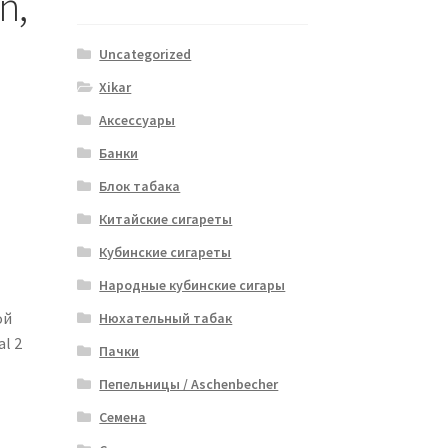
n,
Uncategorized
Xikar
Аксессуары
Банки
Блок табака
Китайские сигареты
Кубинские сигареты
Народные кубинские сигары
ой
Нюхательный табак
l 2
Пачки
Пепельницы / Aschenbecher
Семена