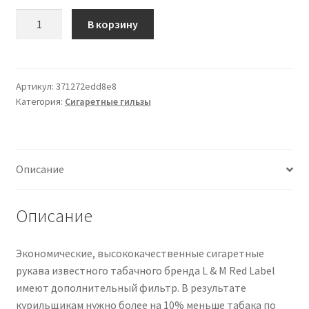
Количество
В корзину
товара
Zigarettenhülsen
L&M
Red
Артикул:
371272edd8e8
Категория:
Сигаретные гильзы
Label
Extra
250
Stück
Описание
Описание
Экономические, высококачественные сигаретные
рукава известного табачного бренда L & M Red Label
имеют дополнительный фильтр. В результате
курильщикам нужно более на 10% меньше табака по