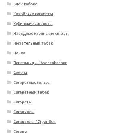
Блок табака
Китайские сигареты
Кубинские сигареты
Народные кубинские сигары
Нюхательный табак
Пачки
Пепельницы / Aschenbecher
Семена
Сигаретные гильзы
Сигаретный табак
Сигареты
Сигариллы
Сигариллы / Zigarillos
Сигары