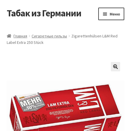
Табак из Германии
Перейти
Перейти
Меню
к
к
навигации
содержимому
Главная
Главная
Сигаретные гильзы
Zigarettenhülsen L&M Red
Label Extra 250 Stück
Аккаунт
Блог
Корзина
Магазин
Оформление заказа
Табак на заказ