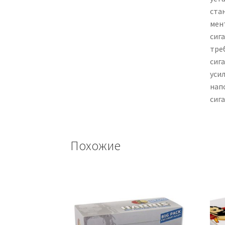
ста
мен
сиг
тре
сиг
усил
нап
сиг
Похожие