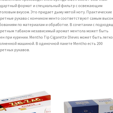
ндартный формат и специальный фильтр с освежающим
толовым вкусом. Это придает дыму мятой ноту. Практические
аретные рукава с кончиком менто соответствуют самым высо
бованиям по материалам и обработке. В сочетании с подходя
аретным табаком независимый аромат ментола может быть
ен при курении. Mentho Tip Cigarette Dleves может быть легко
олненной машиной. В одиночной пакете Mentho есть 200
аретных рукавов.