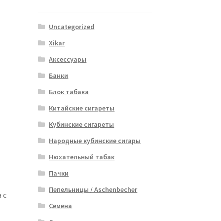
Uncategorized
Xikar
Аксессуары
Банки
Блок табака
Китайские сигареты
Кубинские сигареты
Народные кубинские сигары
Нюхательный табак
Пачки
Пепельницы / Aschenbecher
 с
Семена