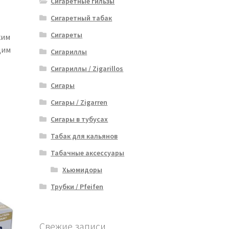
Сигаретные гильзы
Сигаретный табак
Сигареты
ким
щим
Сигариллы
Сигариллы / Zigarillos
Сигары
Сигары / Zigarren
Сигары в тубусах
Табак для кальянов
Табачные аксессуары
Хьюмидоры
Трубки / Pfeifen
Свежие записи