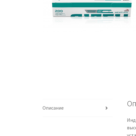
Оп
Описание
Инд
выс
уст