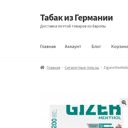
Табак из Германии
Перейти
Перейти
к
к
Доставка почтой товаров из Европы
навигации
содержимому
Главная
Аккаунт
Блог
Корзин
Главная
Аккаунт
Блог
Корзина
Магазин
Офо
Главная
Сигаретные гильзы
Zigarettenhül