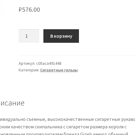
₽
576.00
Количество
В корзину
товара
Zigarettenhülsen
Mentho
Tip
Артикул:
c05aca491448
Категория:
Сигаретные гильзы
King
Size
200
Stück
исание
ивидуально съемные, высококачественные сигаретные рукава
оким качеством скипальника с сигаретом размера короля с
ановленным производителем бренда Gizeh имеют обычный