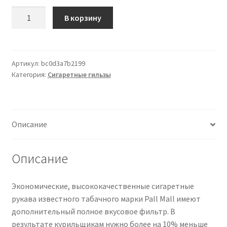
Количество
В корзину
товара
Zigarettenhülsen
Pall
Mall
Артикул:
bc0d3a7b2199
Категория:
Сигаретные гильзы
Allround
Hülsen
1.000
Stück
Описание
Описание
Экономические, высококачественные сигаретные
рукава известного табачного марки Pall Mall имеют
дополнительный полное вкусовое фильтр. В
результате курильщикам нужно более на 10% меньше