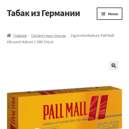
Табак из Германии
Перейти
Перейти
Меню
к
к
навигации
содержимому
Главная
Главная
Сигаретные гильзы
Zigarettenhülsen Pall Mall
Allround Hülsen 1.000 Stück
Аккаунт
Блог
Корзина
Магазин
Оформление заказа
Табак на заказ