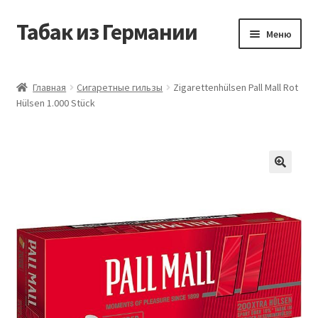
Табак из Германии
Перейти
Перейти
Меню
к
к
навигации
содержимому
Главная
Главная
Сигаретные гильзы
Zigarettenhülsen Pall Mall Rot
Hülsen 1.000 Stück
Аккаунт
Блог
Корзина
Магазин
Оформление заказа
Табак на заказ