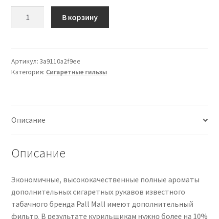
Количество
В корзину
товара
Zigarettenhülsen
Pall
Mall
Артикул:
3a9110a2f9ee
Категория:
Сигаретные гильзы
Rot
Hülsen
1.000
Stück
Описание
Описание
Экономичные, высококачественные полные ароматы
дополнительных сигаретных рукавов известного
табачного бренда Pall Mall имеют дополнительный
фильтр. В результате курильщикам нужно более на 10%