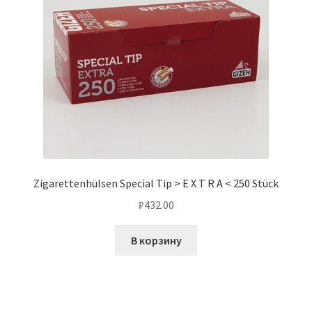
Zigarettenhülsen Special Tip > E X T R A < 250 Stück
₽
432.00
В корзину