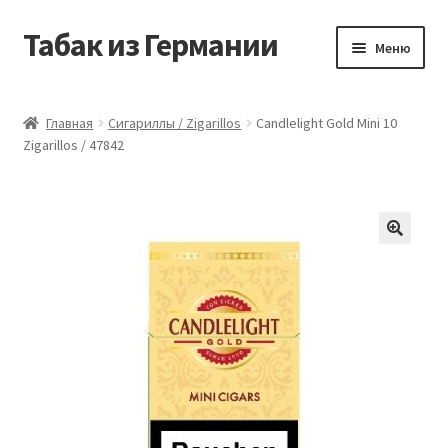
Табак из Германии
Перейти
Перейти
Меню
к
к
навигации
содержимому
Главная
Главная
Сигариллы / Zigarillos
Candlelight Gold Mini 10
Zigarillos / 47842
Аккаунт
Блог
Корзина
Магазин
Оформление заказа
Табак на заказ