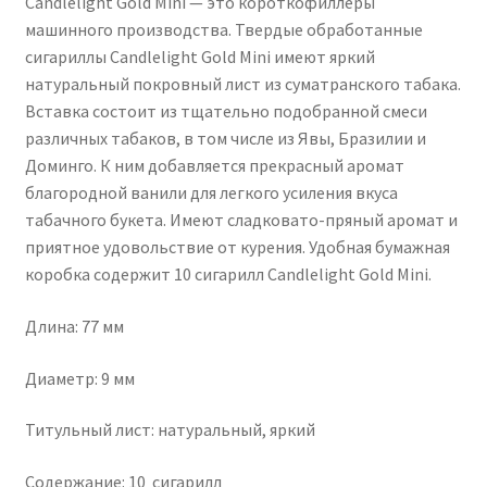
Candlelight Gold Mini — это короткофиллеры
машинного производства. Твердые обработанные
сигариллы Candlelight Gold Mini имеют яркий
натуральный покровный лист из суматранского табака.
Вставка состоит из тщательно подобранной смеси
различных табаков, в том числе из Явы, Бразилии и
Доминго.
К ним добавляется прекрасный аромат
благородной ванили для легкого усиления вкуса
табачного букета.
Имеют сладковато-пряный аромат и
приятное удовольствие от курения.
Удобная бумажная
коробка содержит 10 сигарилл Candlelight Gold Mini.
Длина: 77 мм
Диаметр: 9 мм
Титульный лист: натуральный, яркий
Содержание: 10 сигарилл