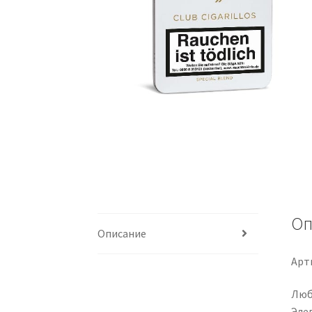
Оп
Описание
Арти
Люби
Элег