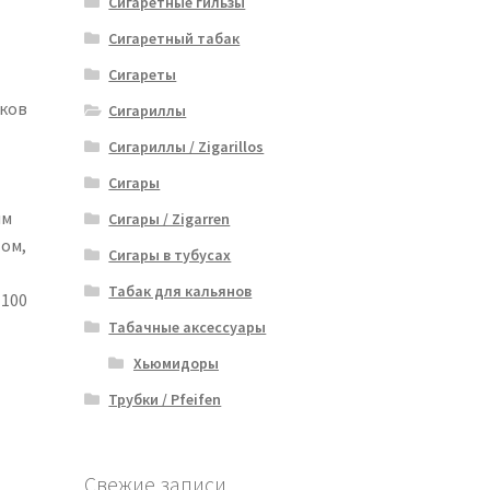
Сигаретные гильзы
Сигаретный табак
Сигареты
аков
Сигариллы
Сигариллы / Zigarillos
Сигары
им
Сигары / Zigarren
ом,
Сигары в тубусах
Табак для кальянов
 100
Табачные аксессуары
Хьюмидоры
Трубки / Pfeifen
Свежие записи