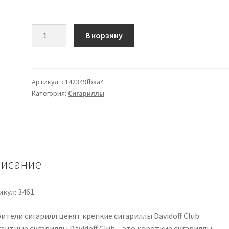
Количество
В корзину
товара
Davidoff
Club
10
Артикул:
c142349fbaa4
Категория:
Сигариллы
Zigarillos
исание
кул: 3461
тели сигарилл ценят крепкие сигариллы Davidoff Club.
антные сигариллы Davidoff Club – это короткие сигариллы