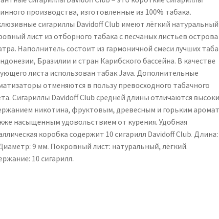
инного производства, изготовленные из 100% табака.
клюзивные сигариллы Davidoff Club имеют лёгкий натуральный
ровный лист из отборного табака с песчаных листьев острова
атра. Наполнитель состоит из гармоничной смеси лучших таб
ндонезии, Бразилии и стран Карибского бассейна. В качестве
зующего листа использован табак Java. Дополнительные
матизаторы отменяются в пользу превосходного табачного
ета. Сигариллы Davidoff Club средней длины отличаются высок
ержанием никотина, фруктовым, древесным и горьким аромат
акже насыщенным удовольствием от курения. Удобная
ллическая коробка содержит 10 сигарилл Davidoff Club. Длина:
Диаметр: 9 мм. Покровный лист: натуральный, лёгкий.
ржание: 10 сигарилл.