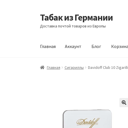
Табак из Германии
Перейти
Перейти
к
к
Доставка почтой товаров из Европы
навигации
содержимому
Главная
Аккаунт
Блог
Корзин
Главная
Аккаунт
Блог
Корзина
Магазин
Офо
Главная
Сигариллы
Davidoff Club 10 Zigaril