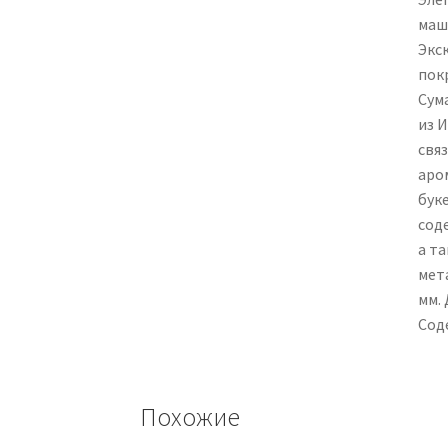
маш
Экс
пок
Сум
из И
свя
аро
бук
сод
а т
мета
мм. 
Соде
Похожие