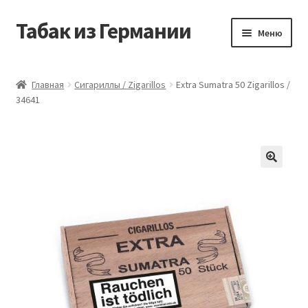
Табак из Германии
Перейти
Перейти
Меню
к
к
навигации
содержимому
Главная
Главная
Сигариллы / Zigarillos
Extra Sumatra 50 Zigarillos /
34641
Аккаунт
Блог
Корзина
Магазин
Оформление заказа
Табак на заказ