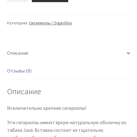
Extra
Sumatra
50
Категория:
Сигариллы / Zigarillos
Zigarillos
/
34641
Описание
Отзывы (0)
Описание
Исключительно крепкие сигариллы!
Эти сигариллы имеют яркую натуральную оболочку из
табака Java. Вставка состоит из тщательно