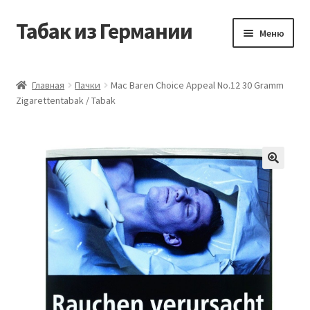
Табак из Германии
Перейти
Перейти
Меню
к
к
навигации
содержимому
Главная
Главная
Пачки
Mac Baren Choice Appeal No.12 30 Gramm
Zigarettentabak / Tabak
Аккаунт
Блог
Корзина
Магазин
Оформление заказа
Табак на заказ