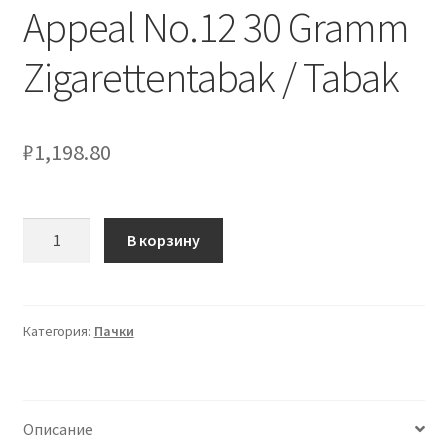
Appeal No.12 30 Gramm
Zigarettentabak / Tabak
₽
1,198.80
Количество
В корзину
товара
Mac
Baren
Choice
Категория:
Пачки
Appeal
No.12
30
Описание
Gramm