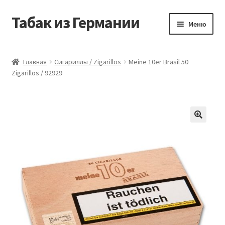
Табак из Германии
Перейти
Перейти
Меню
к
к
навигации
содержимому
Главная
Главная
Сигариллы / Zigarillos
Meine 10er Brasil 50
Zigarillos / 92929
Аккаунт
Блог
Корзина
Магазин
Оформление заказа
Табак на заказ