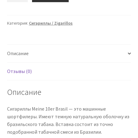
Meine
10er
Brasil
Категория:
Сигариллы / Zigarillos
50
Zigarillos
/
Описание
92929
Отзывы (0)
Описание
Сигариллы Meine 10er Brasil — это машинные
шортфилеры. Имеют темную натуральную оболочку из
бразильского табака. Вставка состоит из точно
подобранной табачной смеси из Бразилии.