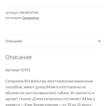
NEOS
Mini
Java
Артикул:
938405f47947
Категория:
Сигариллы
20
Zigarillos
Описание
Описание
Артикул: 92472
Сигариллы без фильтра, изготовленные машинным
способом, имеют длину 84 мм и изготовлены из
абсолютно чистого яванского табака. Их крепость и
аромат тонкие. Длина сигариллы составляет 84 мм, а
диаметр — 8 мм. Время курения — от 10 до 15 минут.