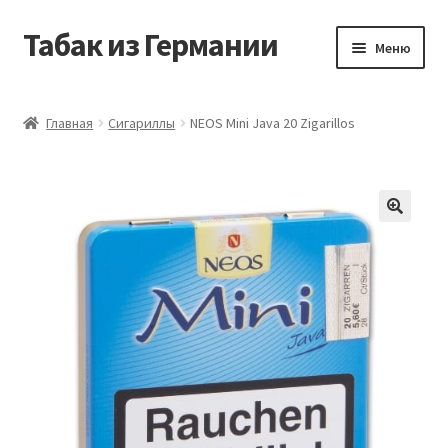
Табак из Германии
Перейти
Перейти
Меню
к
к
навигации
содержимому
Главная
Главная
Сигариллы
NEOS Mini Java 20 Zigarillos
Аккаунт
Блог
Корзина
Магазин
Оформление заказа
Табак на заказ