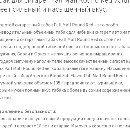
бак для сигарет Pall Mall Round Red Vol
еет сильный и насыщенный вкус.
рогой сигаретный табак Pall Mall Round Red – это особо
изводительный объемный табак для набивки сигарет автомат
ыщенный сигаретный табак Pall Mall Round Red состоит из
тельно подобранной табачной смеси отборных сортов табак
джиния, Берли и Ориент из лучших регионов выращивания.
годаря сыпучему наполнителю высококачественный сигаретн
ак Pall Mall Round Red легко заправляется в машину. Насыщен
ретный табак American Blend Full Flavor Pall Mall Round Red в
уумной упаковке объемом 135 г предпочитают курильщики,
орым нужен полный вкус табака с более высоким содержанием
отина.
домление о безопасности:
ользование и покупка нашей продукции предназначены тольк
людей в возрасте 18 лет и старше. Мы очень серьезно относим