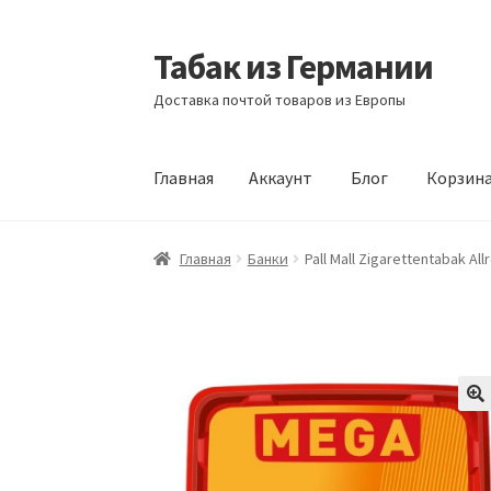
Табак из Германии
Перейти
Перейти
к
к
Доставка почтой товаров из Европы
навигации
содержимому
Главная
Аккаунт
Блог
Корзин
Главная
Аккаунт
Блог
Корзина
Магазин
Офо
Главная
Банки
Pall Mall Zigarettentabak 