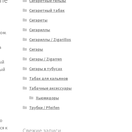
ume
Сигаретные гильзы
Сигаретный табак
Сигареты
Сигариллы
ом.
Сигариллы / Zigarillos
а
Сигары
Сигары / Zigarren
ый
Сигары в тубусах
ный
Табак для кальянов
Табачные аксессуары
Хьюмидоры
Трубки / Pfeifen
о
ся к
Свежие записи