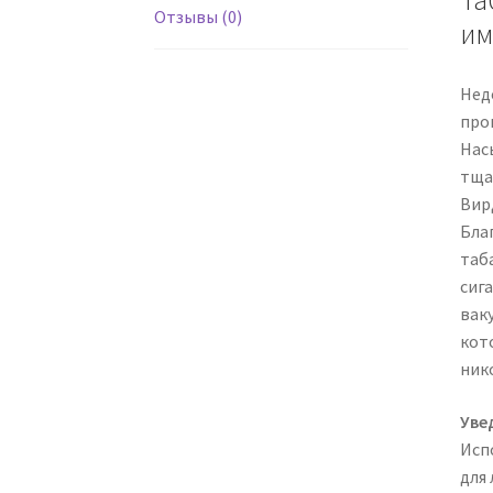
Та
Отзывы (0)
им
Недо
про
Нас
тща
Вир
Бла
таб
сига
вак
кот
ник
Уве
Исп
для 