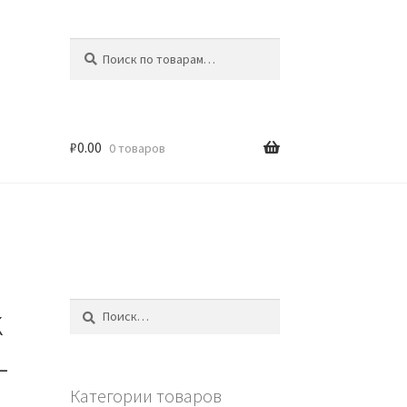
Искать:
Поиск
₽
0.00
0 товаров
k
Найти:
-
Категории товаров