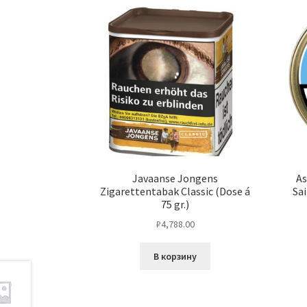
Javaanse Jongens
As
Zigarettentabak Classic (Dose á
Sai
75 gr.)
₽
4,788.00
В корзину