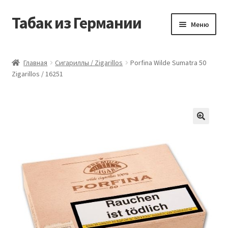
Табак из Германии
Перейти
Перейти
Меню
к
к
навигации
содержимому
Главная
Главная
Сигариллы / Zigarillos
Porfina Wilde Sumatra 50
Zigarillos / 16251
Аккаунт
Блог
Корзина
Магазин
Оформление заказа
Табак на заказ