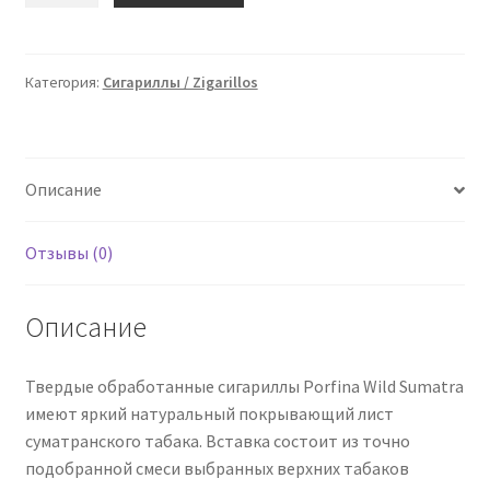
Porfina
Wilde
Sumatra
Категория:
Сигариллы / Zigarillos
50
Zigarillos
/
Описание
16251
Отзывы (0)
Описание
Твердые обработанные сигариллы Porfina Wild Sumatra
имеют яркий натуральный покрывающий лист
суматранского табака. Вставка состоит из точно
подобранной смеси выбранных верхних табаков