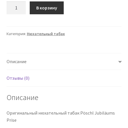
Количество
В корзину
товара
Pöschl
Snuff
Jubiläums
Категория:
Нюхательный табак
Prise
10g
Описание
Отзывы (0)
Описание
Оригинальный нюхательный табак Pöschl Jubiläums
Prise