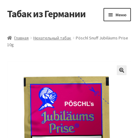
Табак из Германии
Перейти
Перейти
Меню
к
к
навигации
содержимому
Главная
Главная
Нюхательный табак
Pöschl Snuff Jubiläums Prise
10g
Аккаунт
Блог
Корзина
Магазин
Оформление заказа
Табак на заказ