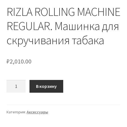
RIZLA ROLLING MACHINE
REGULAR. Машинка для
скручивания табака
₽
2,010.00
Количество
В корзину
товара
RIZLA
ROLLING
MACHINE
Категория:
Аксессуары
REGULAR.
Машинка