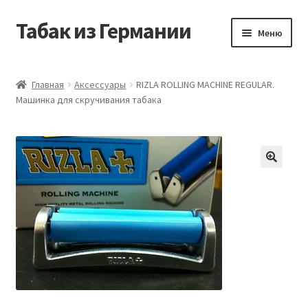
Табак из Германии
Перейти
Перейти
Меню
к
к
навигации
содержимому
Главная
Главная
Аксессуары
RIZLA ROLLING MACHINE REGULAR.
Машинка для скручивания табака
Аккаунт
Блог
Корзина
Магазин
Оформление заказа
Табак на заказ