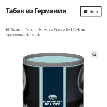
Табак из Германии
Перейти
Перейти
Меню
к
к
навигации
содержимому
Главная
Главная
Пачки
Schwarzer Krauser No.1 80 Gramm
Zigarettentabak / Tabak
Аккаунт
Блог
Корзина
Магазин
Оформление заказа
Табак на заказ