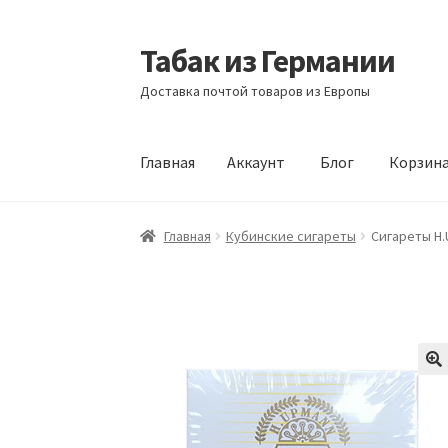
Табак из Германии
Перейти
Перейти
к
к
Доставка почтой товаров из Европы
навигации
содержимому
Главная
Аккаунт
Блог
Корзин
Главная
Аккаунт
Блог
Корзина
Магазин
Офо
Главная
Кубинские сигареты
Сигареты H.