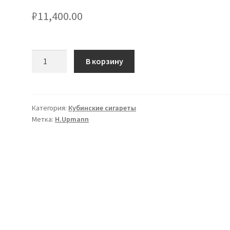
₽
11,400.00
Количество
В корзину
товара
Сигареты
H.Upmann
1844
Категория:
Кубинские сигареты
Метка:
H.Upmann
с
фильтром
1
блок