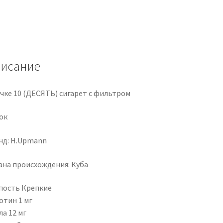
исание
ачке 10 (ДЕСЯТЬ) сигарет с фильтром
ок
нд: H.Upmann
ана происхождения: Куба
пость Крепкие
отин 1 мг
а 12 мг