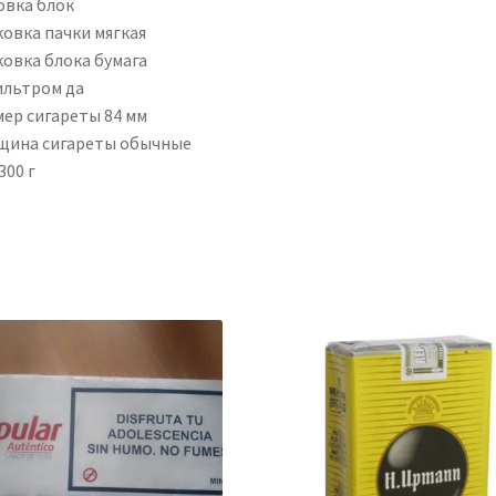
овка блок
ковка пачки мягкая
ковка блока бумага
ильтром да
мер сигареты 84 мм
щина сигареты обычные
300 г