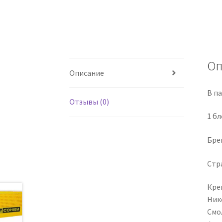
Оп
Описание
В п
Отзывы (0)
1 бл
Бре
Стр
Кре
Ник
Смол