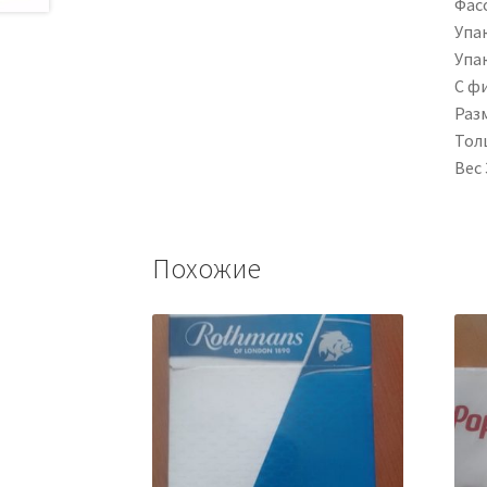
Фас
Упа
Упа
C ф
Раз
Тол
Вес 
Похожие