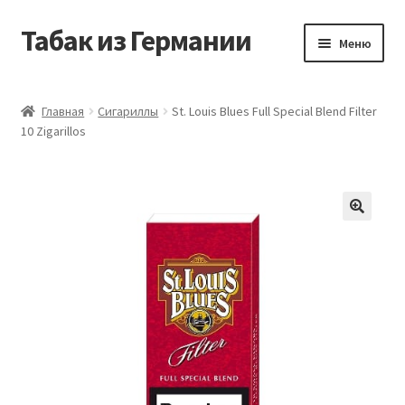
Табак из Германии
Перейти
Перейти
Меню
к
к
навигации
содержимому
Главная
Главная
Сигариллы
St. Louis Blues Full Special Blend Filter
10 Zigarillos
Аккаунт
Блог
Корзина
Магазин
Оформление заказа
Табак на заказ