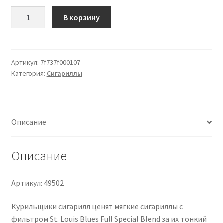
Количество
В корзину
товара
St.
Louis
Blues
Артикул:
7f737f000107
Категория:
Сигариллы
Full
Special
Blend
Filter
Описание
10
Zigarillos
Описание
Артикул: 49502
Курильщики сигарилл ценят мягкие сигариллы с
фильтром St. Louis Blues Full Special Blend за их тонкий