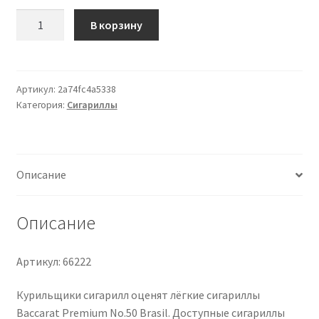
Количество
В корзину
товара
Tobacco
FACTORY
Classics
Артикул:
2a74fc4a5338
Категория:
Сигариллы
No
50
Brasil
20
Описание
Zigarren
Описание
Артикул: 66222
Курильщики сигарилл оценят лёгкие сигариллы
Baccarat Premium No.50 Brasil. Доступные сигариллы