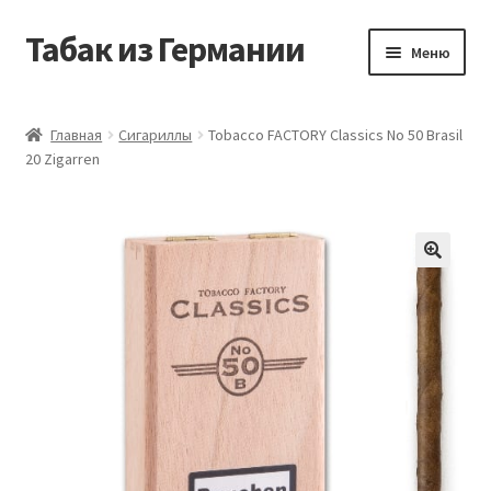
Табак из Германии
Перейти
Перейти
Меню
к
к
навигации
содержимому
Главная
Главная
Сигариллы
Tobacco FACTORY Classics No 50 Brasil
20 Zigarren
Аккаунт
Блог
Корзина
Магазин
Оформление заказа
Табак на заказ