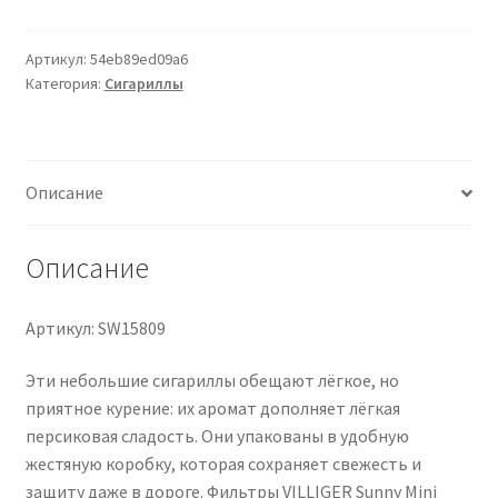
VILLIGER
Sunny
Mini
Артикул:
54eb89ed09a6
Категория:
Сигариллы
Filter
20
Zigarillos
Описание
Описание
Артикул: SW15809
Эти небольшие сигариллы обещают лёгкое, но
приятное курение: их аромат дополняет лёгкая
персиковая сладость. Они упакованы в удобную
жестяную коробку, которая сохраняет свежесть и
защиту даже в дороге. Фильтры VILLIGER Sunny Mini