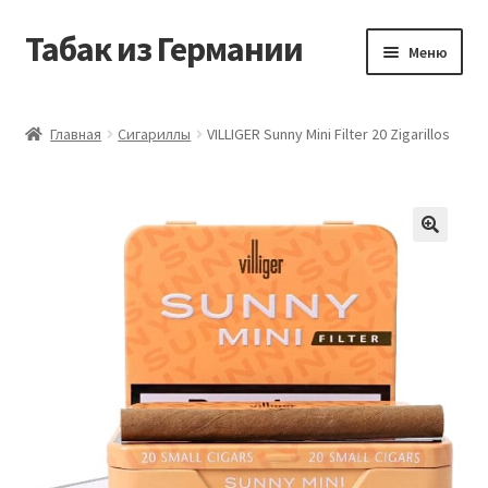
Табак из Германии
Перейти
Перейти
Меню
к
к
навигации
содержимому
Главная
Главная
Сигариллы
VILLIGER Sunny Mini Filter 20 Zigarillos
Аккаунт
Блог
Корзина
Магазин
Оформление заказа
Табак на заказ