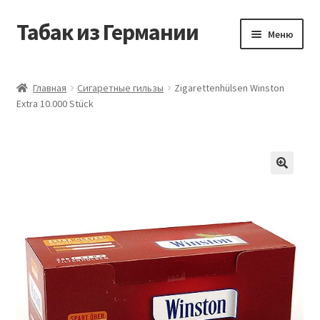
Табак из Германии
Перейти
Перейти
Меню
к
к
навигации
содержимому
Главная
Главная
Сигаретные гильзы
Zigarettenhülsen Winston
Extra 10.000 Stück
Аккаунт
Блог
Корзина
Магазин
Оформление заказа
Табак на заказ