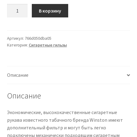
Количество
В корзину
товара
Zigarettenhülsen
Winston
Extra
Артикул:
766d050dba05
Категория:
Сигаретные гильзы
10.000
Stück
Описание
Описание
Экономические, высококачественные сигаретные
рукава известного табачного бренда Winston имеют
дополнительный фильтр и могут быть легко
подключены механически подходящим сигаретным