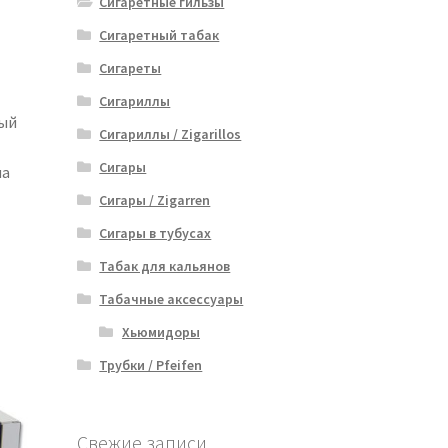
Сигаретные гильзы
Сигаретный табак
Сигареты
Сигариллы
ный
Сигариллы / Zigarillos
Сигары
на
Сигары / Zigarren
Сигары в тубусах
Табак для кальянов
Табачные аксессуары
Хьюмидоры
Трубки / Pfeifen
Свежие записи