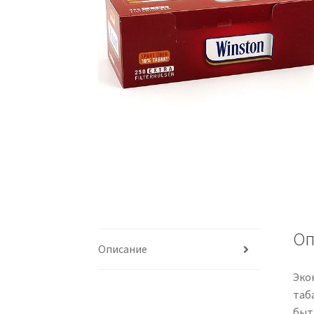
Оп
Описание
Эко
таб
быт