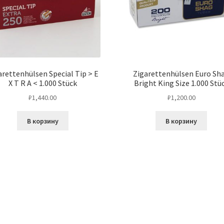
arettenhülsen Special Tip > E
Zigarettenhülsen Euro Sh
X T R A < 1.000 Stück
Bright King Size 1.000 Stü
₽
1,440.00
₽
1,200.00
В корзину
В корзину