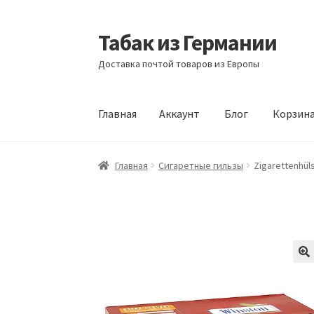
Табак из Германии
Перейти
Перейти
к
к
Доставка почтой товаров из Европы
навигации
содержимому
Главная
Аккаунт
Блог
Корзин
Главная
Аккаунт
Блог
Корзина
Магазин
Офо
Главная
Сигаретные гильзы
Zigarettenhül