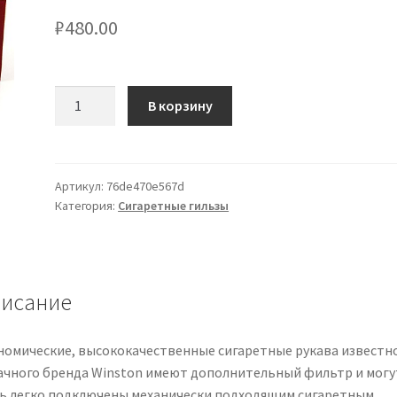
₽
480.00
Количество
В корзину
товара
Zigarettenhülsen
Winston
Extra
Артикул:
76de470e567d
Категория:
Сигаретные гильзы
250
Stück
исание
номические, высококачественные сигаретные рукава известн
ачного бренда Winston имеют дополнительный фильтр и могу
ь легко подключены механически подходящим сигаретным