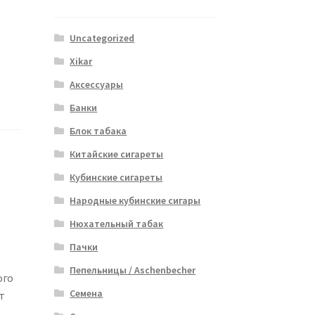
Uncategorized
Xikar
Аксессуары
Банки
Блок табака
Китайские сигареты
Кубинские сигареты
Народные кубинские сигары
Нюхательный табак
Пачки
Пепельницы / Aschenbecher
ого
Семена
т