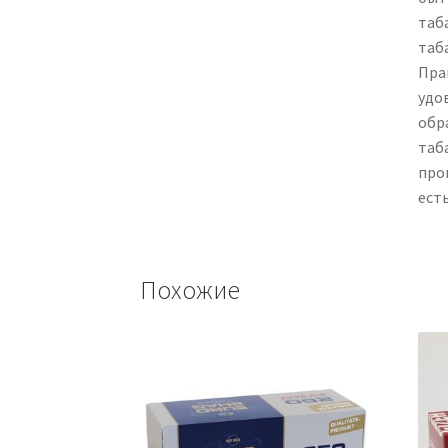
таб
таб
Пра
удо
обр
таб
про
есть
Похожие