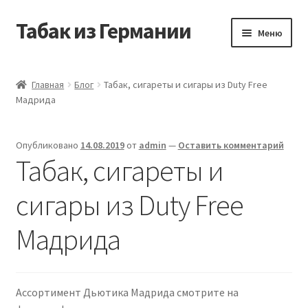
Табак из Германии
Перейти
Перейти
Меню
к
к
навигации
содержимому
Главная
Главная
Блог
Табак, сигареты и сигары из Duty Free
Мадрида
Аккаунт
Блог
Опубликовано
14.08.2019
от
admin
—
Оставить комментарий
Табак, сигареты и
Корзина
сигары из Duty Free
Магазин
Мадрида
Оформление заказа
Табак на заказ
Ассортимент Дьютика Мадрида смотрите на