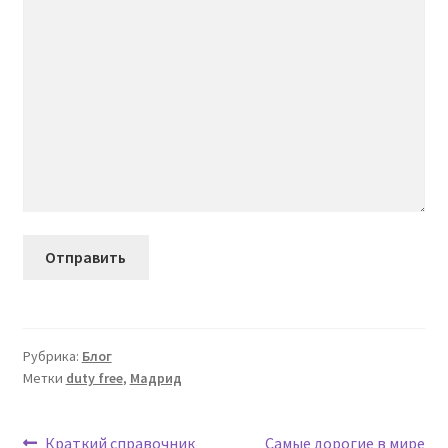
Рубрика:
Блог
Метки
duty free
,
Мадрид
Предыдущая
Следующая
Краткий справочник
Самые дорогие в мире