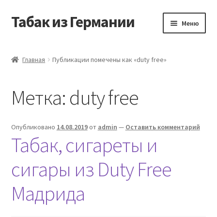
Табак из Германии
Перейти
Перейти
Меню
к
к
навигации
содержимому
Главная
Главная
Публикации помечены как «duty free»
Аккаунт
Метка:
duty free
Блог
Корзина
Опубликовано
14.08.2019
от
admin
—
Оставить комментарий
Табак, сигареты и
Магазин
сигары из Duty Free
Оформление заказа
Мадрида
Табак на заказ